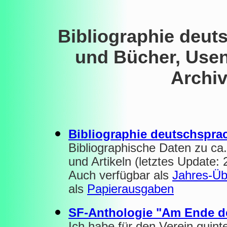
Bibliographie deut
und Bücher, Usene
Archi
Bibliographie deutschspra
Bibliographische Daten zu ca
und Artikeln (letztes Update:
Auch verfügbar als
Jahres-Üb
als
Papierausgaben
SF-Anthologie "Am Ende de
Ich habe für den Verein qui