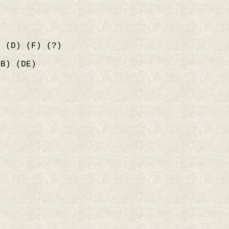
i
 (D) (F) (?)
B) (DE)